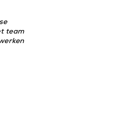
se
et team
 werken